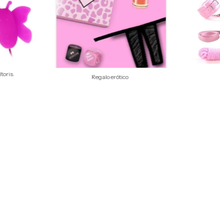
toris.
Regalo erótico