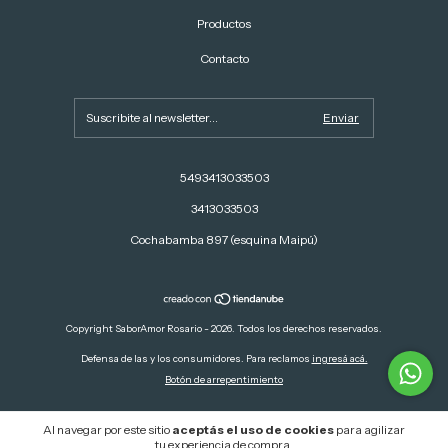
Productos
Contacto
5493413033503
3413033503
Cochabamba 897 (esquina Maipú)
Copyright SaborAmor Rosario - 2026. Todos los derechos reservados.
Defensa de las y los consumidores. Para reclamos
ingresá acá.
Botón de arrepentimiento
Al navegar por este sitio
aceptás el uso de cookies
para agilizar
tu experiencia de compra.