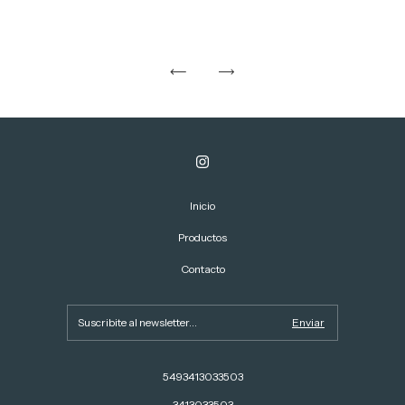
Inicio
Productos
Contacto
5493413033503
3413033503