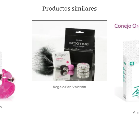
Productos similares
Regalo San Valentin
o.
Ani